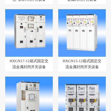
HXGN17-12箱式固定交
HXGN15-12箱式固定交
流金属封闭开关设备
流金属封闭开关设备