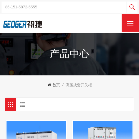
产品中心
首页
/
高压成套开关柜