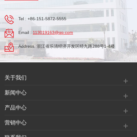
Tel :
+86-151-5872-5555
Email :
113019163@qq.com
Address: 浙江省乐清经济开发区经九路288号1-4楼
关于我们
新闻中心
产品中心
营销中心