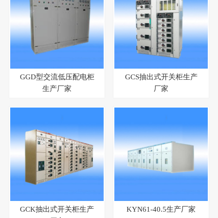
GGD型交流低压配电柜
GCS抽出式开关柜生产
生产厂家
厂家
GCK抽出式开关柜生产
KYN61-40.5生产厂家